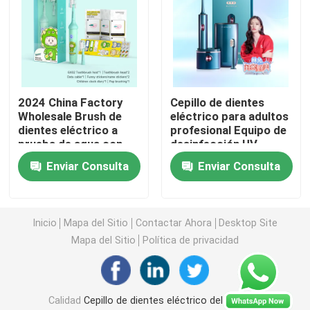
cepillo de dientes eléctrico recargable
Cepillo de dientes eléctrico adulto
2024 China Factory
Cepillo de dientes
Wholesale Brush de
eléctrico para adultos
Cepillo de dientes eléctrico de los niños
dientes eléctrico a
profesional Equipo de
prueba de agua con
desinfección UV
temporizador
personalizable y
Enviar Consulta
Enviar Consulta
Sonic Electric Toothbrush
inteligente
estuche de viaje
Cepillo de dientes eléctrico elegante
Inicio
Mapa del Sitio
Contactar Ahora
Desktop Site
Mapa del Sitio
Política de privacidad
Calidad
Cepillo de dientes eléctrico del cuidado