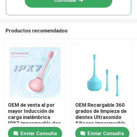
Continuar
Productos recomendados
En casa
OEM de venta al por
OEM Recargable 360
mayor Inducción de
grados de limpieza de
Productos
carga inalámbrica
dientes Ultrasonido
IPX7 impermeable dos
Silicona impermeable
etapas cabeza del
cepillado de dientes
Enviar Consulta
Enviar Consulta
Los vídeos
cepillo de dientes
eléctrico