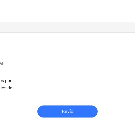
M.
es por
ntes de