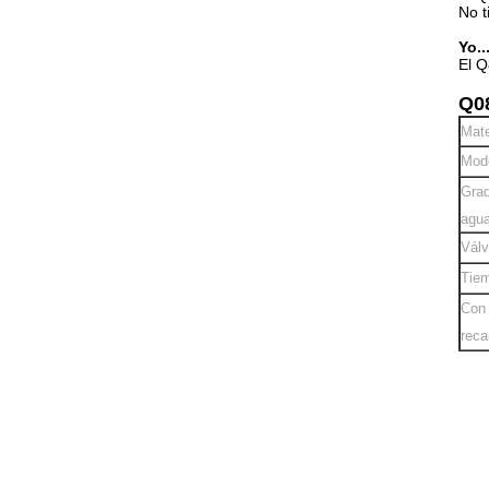
No t
Yo..
El Q
Q08
Mate
Modo
Grad
agua
Válv
Tiem
Con 
reca