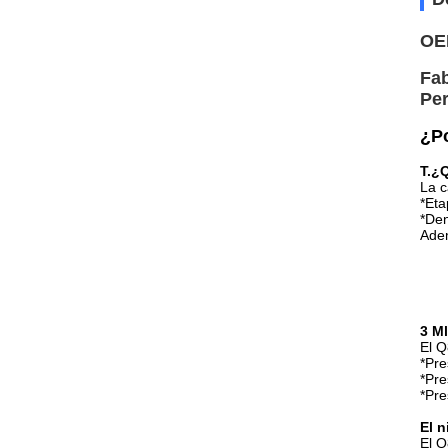
OEM
Fab
Per
¿Po
T.
¿Q
La c
*Eta
*Den
Adem
3 M
El Q
*Pre
*Pre
*Pre
El n
El Q