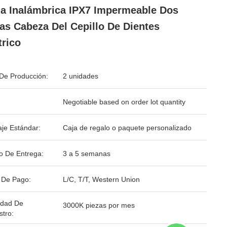
a Inalámbrica IPX7 Impermeable Dos
as Cabeza Del Cepillo De Dientes
trico
De Producción:
2 unidades
Negotiable based on order lot quantity
je Estándar:
Caja de regalo o paquete personalizado
o De Entrega:
3 a 5 semanas
 De Pago:
L/C, T/T, Western Union
idad De
3000K piezas por mes
stro: