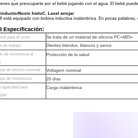
ienes que preocuparte por el bebé jugando con el agua. El bebé puede
.
inductor
No
sin hielo
C. Las
el arrojar
8 está equipado con bobina inductiva inalámbrica. En pocas palabras, c
:
 Especificación
Se trata de un material de silicona PC+ABS+
rial para el corte:
Dientes blandos, blancos y sanos
 de trabajo:
o de resistencia al
Protección de la salud
:
ula de tensión nominal:
Voltagem nominal
po de resistencia:
20 días
capacidad para
Carga inalámbrica
rgar: