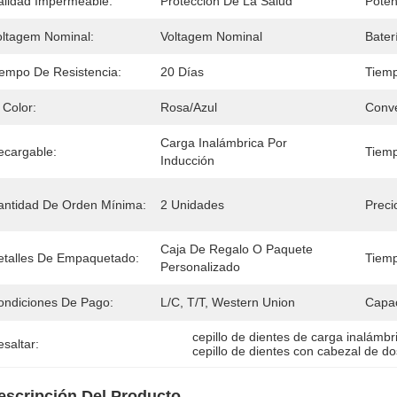
alidad Impermeable:
Protección De La Salud
Poten
oltagem Nominal:
Voltagem Nominal
Bater
iempo De Resistencia:
20 Días
Tiem
 Color:
Rosa/azul
Conve
Carga Inalámbrica Por 
ecargable:
Tiemp
Inducción
antidad De Orden Mínima:
2 Unidades
Preci
Caja De Regalo O Paquete 
etalles De Empaquetado:
Tiemp
Personalizado
ondiciones De Pago:
L/C, T/T, Western Union
Capac
cepillo de dientes de carga inalámb
saltar:
cepillo de dientes con cabezal de d
escripción Del Producto