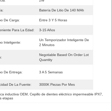
cia:
2W
ía:
Batería De Litio De 140 MAh
po De Carga:
Entre 3 Y 5 Horas
niente Para La Edad:
3-15 Años
Un Temporizador Inteligente De 
o Inteligente:
2 Minutos
Negotiable Based On Order Lot 
o:
Quantity
o De Entrega:
3 A 5 Semanas
idad De La Fuente:
3000K Piezas Por Mes
rica inductiva OEM
, 
Cepillo de dientes eléctrico impermeable IPX7
, 
os etapas