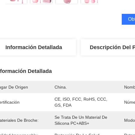
Obt
Información Detallada
Descripción Del 
nformación Detallada
ugar De Origen
China.
Nomb
CE, ISO, FCC, RoHS, CCC, 
rtificación
Núme
GS, FDA
Se Trata De Un Material De 
ateriales De Broche:
Modo
Silicona PC+ABS+