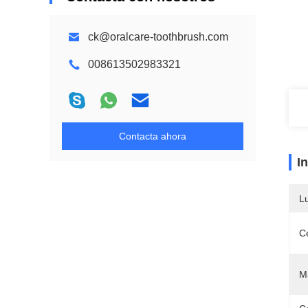
ck@oralcare-toothbrush.com
008613502983321
Contacta ahora
I
L
Ce
M