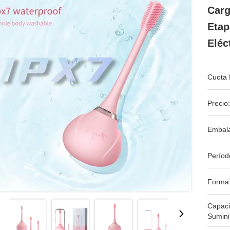
Carg
Etap
Eléc
Cuota 
Precio:
Embala
Períod
Forma
Capac
Sumini