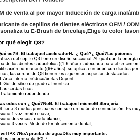
 de venta al por mayor Inducción de carga inalámbr
ricante de cepillos de dientes eléctricos OEM / ODM
sonaliza tu E-Brush de bricolaje,
Elige tu color favor
r qué elegir Q8?
ué es?
B. El trabajo
el acelerador
H.
- ¿ Qué?
¿ Qué?
las pciones
abeza del cepillo Q8 tiene un diseño seccional. Al igual que la energía
pa de los dientes caducifolios ((1-6 años): adecuado para el crecimien
tificación permanente ((6+ años): se aplica a un bebé con dientes p
ás, las cerdas de Q8 tienen los siguientes aspectos destacados:
L Arco interno triédrico/borlas Dupont
L Gel de sílice de grado alimenticio
Las cerdas finas
Tratamiento redondeado
las odes
con
¿ Qué?
No
B. El trabajo
el mismo
El S
brujería
8 tiene 3 modos principales con solo un botón de conmutación. Es muy 
sione 1 vez: modo suave;
sione dos veces: modo blanco;
sione 3 veces: Modo de fortalecimiento dental;
ivel IPX-7
No
A prueba de agua
D
Es muy importante.
8 es impermeable IPX-7.