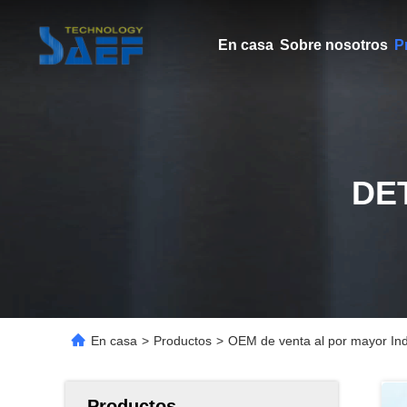
En casa
Sobre nosotros
P
DE
En casa
>
Productos
>
OEM de venta al por mayor Ind
Productos