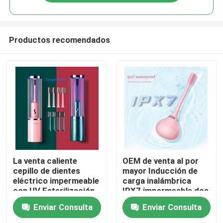
Productos recomendados
En casa
La venta caliente
OEM de venta al por
cepillo de dientes
mayor Inducción de
eléctrico impermeable
carga inalámbrica
Productos
con UV Esterilización
IPX7 impermeable dos
cepillo de dientes con
etapas cabeza del
Enviar Consulta
Enviar Consulta
Sonic totalmente
cepillo de dientes
Los vídeos
automático DuPont
eléctrico