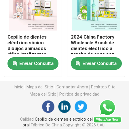
cepillo de dientes eléctrico recargable
Cepillo de dientes eléctrico adulto
Cepillo de dientes
2024 China Factory
eléctrico sónico
Wholesale Brush de
dibujos animados
dientes eléctrico a
Cepillo de dientes eléctrico de los niños
niños inteligentes
prueba de agua con
cepillos de dientes
temporizador
Enviar Consulta
Enviar Consulta
para niños de 3 a 15
inteligente
Sonic Electric Toothbrush
años
Inicio
Mapa del Sitio
Contactar Ahora
Desktop Site
Cepillo de dientes eléctrico elegante
Mapa del Sitio
Política de privacidad
Calidad
Cepillo de dientes eléctrico del cuidado
oral
Fábrica De China.Copyright © 2025 SAEF