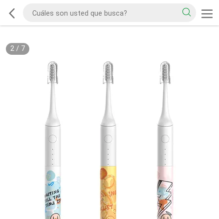
2
/
7