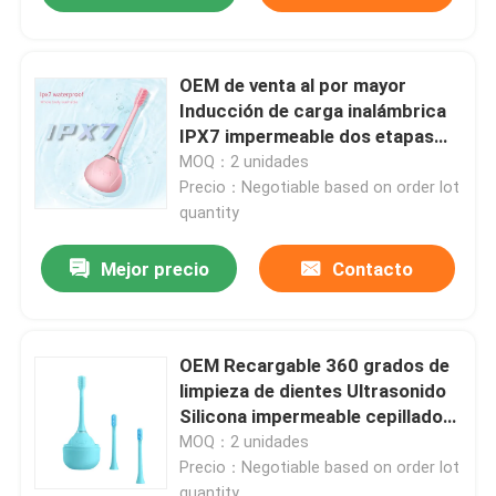
OEM de venta al por mayor
Inducción de carga inalámbrica
IPX7 impermeable dos etapas
cabeza del cepillo de dientes
MOQ：2 unidades
eléctrico
Precio：Negotiable based on order lot
quantity
Mejor precio
Contacto
OEM Recargable 360 grados de
limpieza de dientes Ultrasonido
Silicona impermeable cepillado
de dientes eléctrico
MOQ：2 unidades
Precio：Negotiable based on order lot
quantity