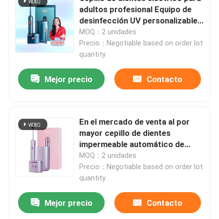
adultos profesional Equipo de
desinfección UV personalizable y
Sobre nosotros
estuche de viaje
MOQ：2 unidades
Precio：Negotiable based on order lot
quantity
Recorrido por la fábrica
Mejor precio
Contacto
Control de calidad
Contacta con nosotros
En el mercado de venta al por
mayor cepillo de dientes
impermeable automático de
Solicitar una cita
carga inalámbrica de ultrasonido
MOQ：2 unidades
de viaje UV caso
Precio：Negotiable based on order lot
quantity
Cepillo de dientes eléctrico del cuidado oral
Mejor precio
Contacto
Cepillo de dientes eléctrico impermeable