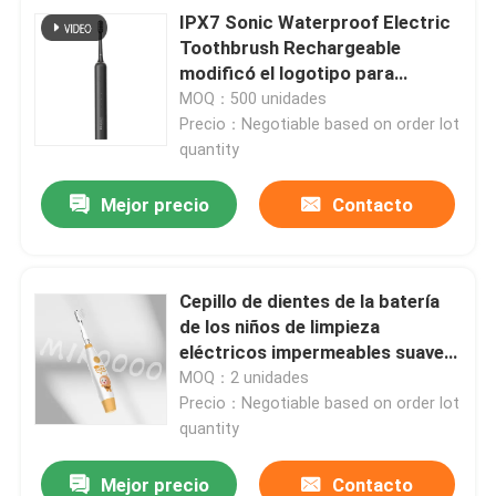
IPX7 Sonic Waterproof Electric
Toothbrush Rechargeable
modificó el logotipo para
requisitos particulares
MOQ：500 unidades
Precio：Negotiable based on order lot
quantity
Mejor precio
Contacto
Cepillo de dientes de la batería
de los niños de limpieza
eléctricos impermeables suaves
del cepillo de dientes IPX7
MOQ：2 unidades
Precio：Negotiable based on order lot
quantity
Mejor precio
Contacto