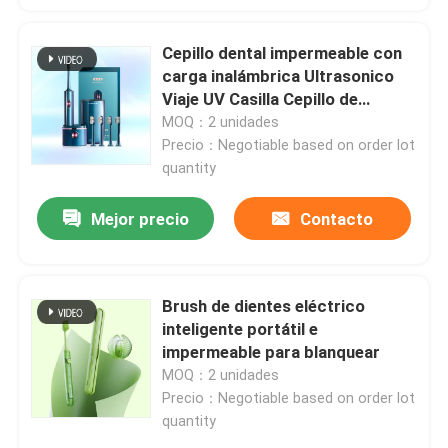
cepillo de dientes eléctrico recargable
Cepillo dental impermeable con
carga inalámbrica Ultrasonico
Viaje UV Casilla Cepillo de
Cepillo de dientes eléctrico adulto
dientes eléctrico
MOQ：2 unidades
Precio：Negotiable based on order lot
quantity
Cepillo de dientes eléctrico de los niños
Mejor precio
Contacto
Sonic Electric Toothbrush
Cepillo de dientes eléctrico elegante
Brush de dientes eléctrico
inteligente portátil e
impermeable para blanquear
MOQ：2 unidades
Precio：Negotiable based on order lot
quantity