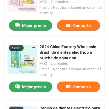
para niños de 3 a 15 años
MOQ：2 unidades
Precio：Negotiable based on order lot
quantity
Mejor precio
Contacto
2024 China Factory Wholesale
Brush de dientes eléctrico a
prueba de agua con
temporizador inteligente
MOQ：2 unidades
Precio：Negotiable based on order lot
quantity
En casa
Mejor precio
Contacto
Productos
Los vídeos
Cepillo de dientes eléctrico para