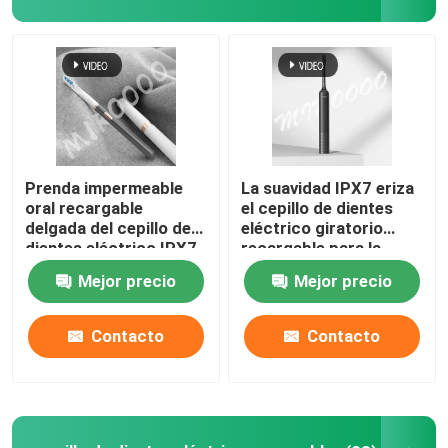
Prenda impermeable
La suavidad IPX7 eriza
oral recargable
el cepillo de dientes
delgada del cepillo de
eléctrico giratorio
dientes eléctrico IPX7
recargable para la
del cuidado con 3
protección de la goma
Mejor precio
Mejor precio
modos
Contacto
Contacto