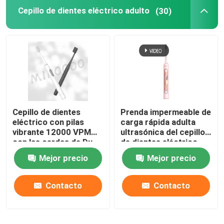
Cepillo de dientes eléctrico adulto
(30)
Cepillo de dientes
Prenda impermeable de
eléctrico con pilas
carga rápida adulta
vibrante 12000 VPM
ultrasónica del cepillo
con las cerdas de Du
de dientes eléctrico
Pont
con 4 modos
Mejor precio
Mejor precio
Contacto
Contacto