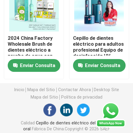
cepillo de dientes eléctrico recargable
Cepillo de dientes eléctrico adulto
2024 China Factory
Cepillo de dientes
Wholesale Brush de
eléctrico para adultos
dientes eléctrico a
profesional Equipo de
Cepillo de dientes eléctrico de los niños
prueba de agua con
desinfección UV
temporizador
personalizable y
Enviar Consulta
Enviar Consulta
inteligente
estuche de viaje
Sonic Electric Toothbrush
Inicio
Mapa del Sitio
Contactar Ahora
Desktop Site
Cepillo de dientes eléctrico elegante
Mapa del Sitio
Política de privacidad
Calidad
Cepillo de dientes eléctrico del cuidado
oral
Fábrica De China.Copyright © 2026 SAEF