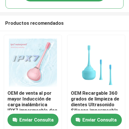
Productos recomendados
En casa
OEM de venta al por
OEM Recargable 360
mayor Inducción de
grados de limpieza de
carga inalámbrica
dientes Ultrasonido
Productos
IPX7 impermeable dos
Silicona impermeable
etapas cabeza del
cepillado de dientes
Enviar Consulta
Enviar Consulta
cepillo de dientes
eléctrico
Los vídeos
eléctrico