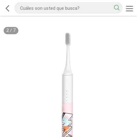
2
/
7