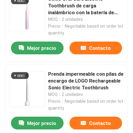
Toothbrush de carga
inalámbrico con la batería de
Sobre nosotros
litio 800mAh
MOQ：2 unidades
Precio：Negotiable based on order lot
quantity
Recorrido por la fábrica
Mejor precio
Contacto
Control de calidad
Contacta con nosotros
Prenda impermeable con pilas de
encargo de LOGO Rechargeable
Sonic Electric Toothbrush
Solicitar una cita
MOQ：2 unidades
Precio：Negotiable based on order lot
quantity
Cepillo de dientes eléctrico del cuidado oral
Mejor precio
Contacto
Cepillo de dientes eléctrico impermeable