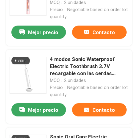
MOQ：2 unidades
Precio：Negotiable based on order lot
quantity
Mejor precio
Contacto
4 modos Sonic Waterproof
Electric Toothbrush 3.7V
recargable con las cerdas
suaves
MOQ：2 unidades
Precio：Negotiable based on order lot
quantity
En casa
Mejor precio
Contacto
Productos
Los vídeos
Sonic Oral Care Electric