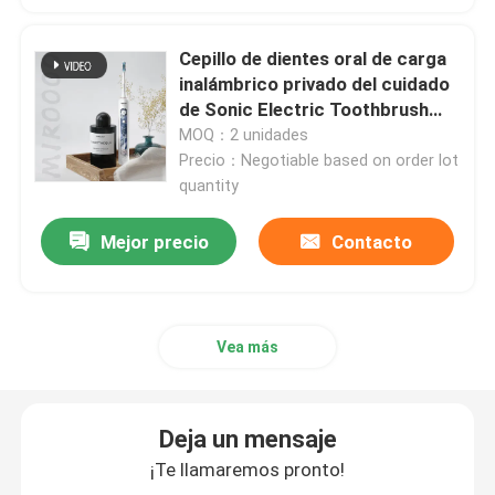
cepillo de dientes eléctrico recargable
Cepillo de dientes oral de carga
inalámbrico privado del cuidado
de Sonic Electric Toothbrush
Cepillo de dientes eléctrico adulto
USB de la etiqueta
MOQ：2 unidades
Precio：Negotiable based on order lot
quantity
Cepillo de dientes eléctrico de los niños
Mejor precio
Contacto
Sonic Electric Toothbrush
Cepillo de dientes eléctrico elegante
Vea más
Deja un mensaje
¡Te llamaremos pronto!