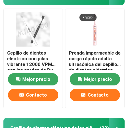
Cepillo de dientes
Prenda impermeable de
eléctrico con pilas
carga rápida adulta
vibrante 12000 VPM
ultrasónica del cepillo
con las cerdas de Du
de dientes eléctrico
Pont
con 4 modos
Mejor precio
Mejor precio
Contacto
Contacto
Cepillo de dientes eléctrico de los niños