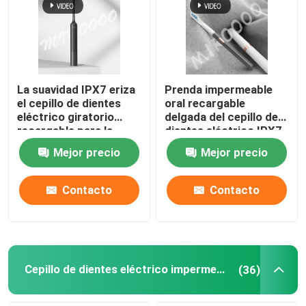
La suavidad IPX7 eriza
Prenda impermeable
el cepillo de dientes
oral recargable
eléctrico giratorio
delgada del cepillo de
recargable para la
dientes eléctrico IPX7
protección de la goma
del cuidado con 3
Mejor precio
Mejor precio
modos
Contacto
Contacto
Cepillo de dientes eléctrico impermeable
(36)