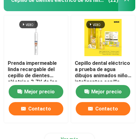
(22)
Prenda impermeable
Cepillo dental eléctrico
linda recargable del
a prueba de agua
cepillo de dientes
dibujos animados niños
eléctrico 3.7V de los
inteligentes cepillo
niños con 4 modos
dental automático
Mejor precio
Mejor precio
cepillo dental
Contacto
Contacto