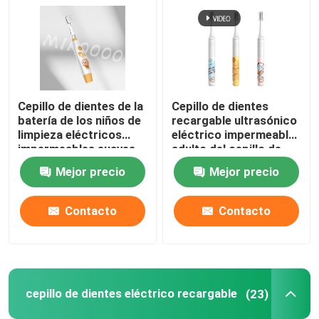
Cepillo de dientes de la
Cepillo de dientes
batería de los niños de
recargable ultrasónico
limpieza eléctricos
eléctrico impermeable
impermeables suaves
adulto del cepillo de
del cepillo de dientes
dientes IPX7
Mejor precio
Mejor precio
IPX7
Contacto
Contacto
cepillo de dientes eléctrico recargable
(23)