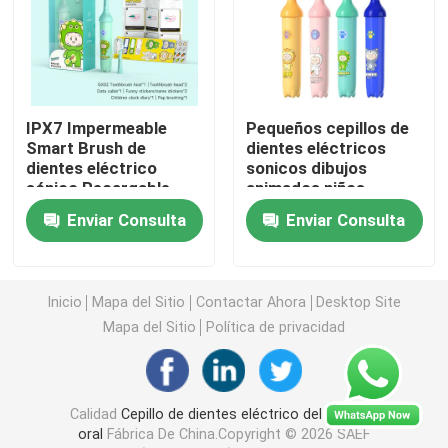
cepillo de dientes eléctrico recargable
Cepillo de dientes eléctrico adulto
IPX7 Impermeable
Pequeños cepillos de
Smart Brush de
dientes eléctricos
dientes eléctrico
sonicos dibujos
Cepillo de dientes eléctrico de los niños
sónico Recargable
animados niños
Brush de dientes
inteligentes cepillos
Enviar Consulta
Enviar Consulta
vibratorio automático
de dientes para niños
Sonic Electric Toothbrush
de 3 a 15 años
Inicio
Mapa del Sitio
Contactar Ahora
Desktop Site
Cepillo de dientes eléctrico elegante
Mapa del Sitio
Política de privacidad
Calidad
Cepillo de dientes eléctrico del cuidado
oral
Fábrica De China.Copyright © 2026 SAEF