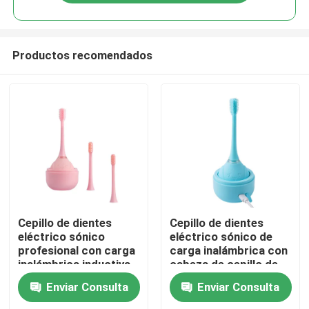
Productos recomendados
En casa
Cepillo de dientes
Cepillo de dientes
eléctrico sónico
eléctrico sónico de
profesional con carga
carga inalámbrica con
Productos
inalámbrica inductiva
cabeza de cepillo de
IPX7 cepillo de
silicona 3D y
Enviar Consulta
Enviar Consulta
dientes eléctrico a
temporizador
Los vídeos
prueba de agua
inteligente