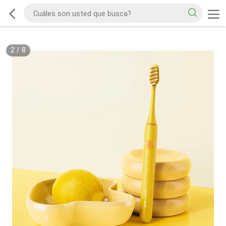
2
/
8