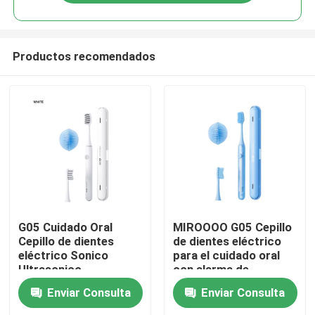
Productos recomendados
En casa
G05 Cuidado Oral
MIROOOO G05 Cepillo
Cepillo de dientes
de dientes eléctrico
eléctrico Sonico
para el cuidado oral
Productos
Ultrasonico
con alarma de
Recargable Con Alerta
temporizador y carga
Enviar Consulta
Enviar Consulta
de Tiempo
inalámbrica
Los vídeos