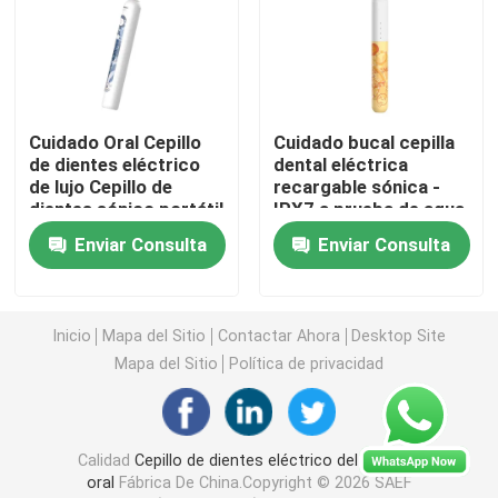
cepillo de dientes eléctrico recargable
Cepillo de dientes eléctrico adulto
Cuidado Oral Cepillo
Cuidado bucal cepilla
de dientes eléctrico
dental eléctrica
de lujo Cepillo de
recargable sónica -
Cepillo de dientes eléctrico de los niños
dientes sónico portátil
IPX7 a prueba de agua
Cepillo de dientes
para adultos y
Enviar Consulta
Enviar Consulta
eléctrico sónico con
adolescentes
Sonic Electric Toothbrush
temporizador
inteligente de 2
minutos
Inicio
Mapa del Sitio
Contactar Ahora
Desktop Site
Cepillo de dientes eléctrico elegante
Mapa del Sitio
Política de privacidad
Calidad
Cepillo de dientes eléctrico del cuidado
oral
Fábrica De China.Copyright © 2026 SAEF