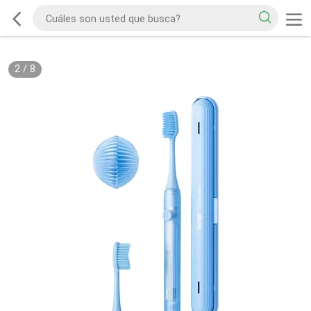
2
/
8