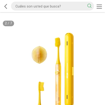
2
/
7