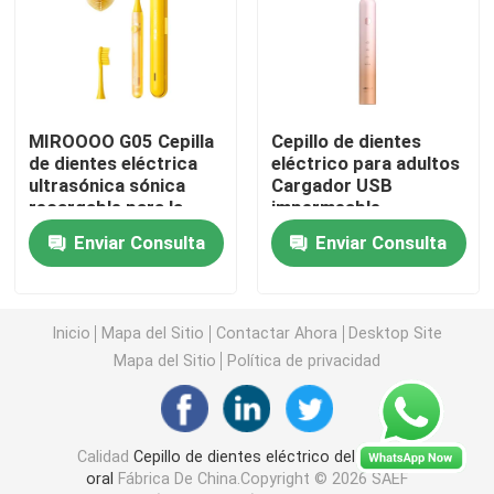
cepillo de dientes eléctrico recargable
Cepillo de dientes eléctrico adulto
MIROOOO G05 Cepilla
Cepillo de dientes
de dientes eléctrica
eléctrico para adultos
ultrasónica sónica
Cargador USB
Cepillo de dientes eléctrico de los niños
recargable para la
impermeable
limpieza oral de
recargable IPX7
Enviar Consulta
Enviar Consulta
adultos
potente con estuche
Sonic Electric Toothbrush
de transporte
Inicio
Mapa del Sitio
Contactar Ahora
Desktop Site
Cepillo de dientes eléctrico elegante
Mapa del Sitio
Política de privacidad
Calidad
Cepillo de dientes eléctrico del cuidado
oral
Fábrica De China.Copyright © 2026 SAEF