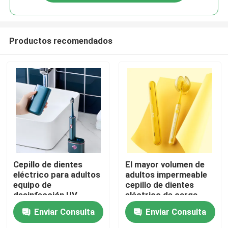
Productos recomendados
En casa
Cepillo de dientes
El mayor volumen de
eléctrico para adultos
adultos impermeable
equipo de
cepillo de dientes
Productos
desinfección UV
eléctrico de carga
personalizable con 4
rápida USB cepillo de
Enviar Consulta
Enviar Consulta
modos de limpieza
dientes personalizado
Los vídeos