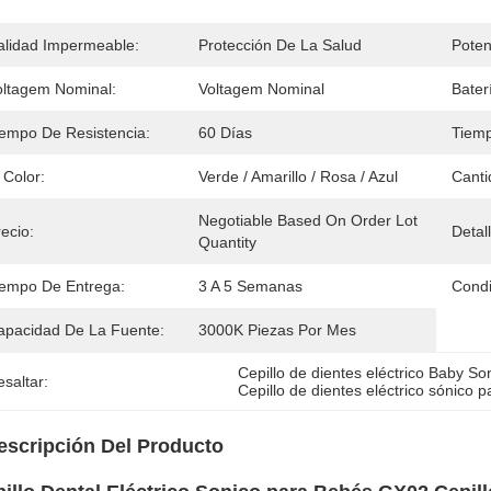
alidad Impermeable:
Protección De La Salud
Poten
oltagem Nominal:
Voltagem Nominal
Bater
iempo De Resistencia:
60 Días
Tiem
 Color:
Verde / Amarillo / Rosa / Azul
Canti
Negotiable Based On Order Lot 
ecio:
Detal
Quantity
iempo De Entrega:
3 A 5 Semanas
Condi
apacidad De La Fuente:
3000K Piezas Por Mes
Cepillo de dientes eléctrico Baby S
saltar:
Cepillo de dientes eléctrico sónico p
escripción Del Producto