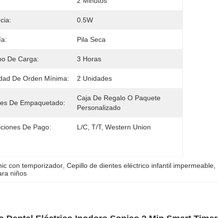
2 Minutos
cia:
0.5W
ía:
Pila Seca
po De Carga:
3 Horas
dad De Orden Mínima:
2 Unidades
Caja De Regalo O Paquete 
les De Empaquetado:
Personalizado
ciones De Pago:
L/C, T/T, Western Union
onic con temporizador
, 
Cepillo de dientes eléctrico infantil impermeable
, 
ara niños