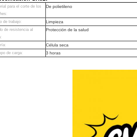
rial para el corte de los
De polietileno
hes:
 de trabajo:
Limpieza
o de resistencia al
Protección de la salud
:
ría:
Célula seca
po de carga:
3 horas