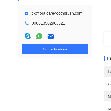
ck@oralcare-toothbrush.com
008613502983321
Contacta ahora
I
L
Ce
M
M