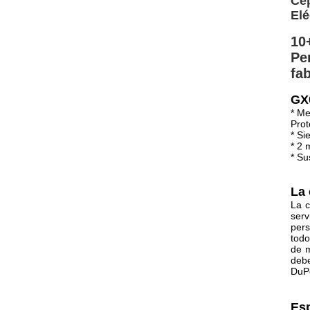
Cep
Elé
10
Pe
fab
GX0
* Me
Prot
* Si
* 2 
* Su
La 
La c
serv
pers
todo
de m
debe
DuPo
Esp