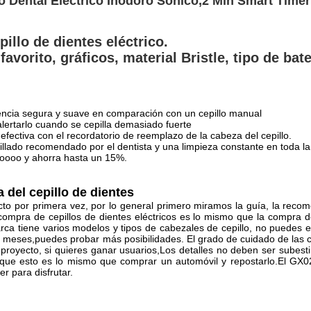
o Dental Eléctrico Inodoro Sonico,2 Min Smart Timer
llo de dientes eléctrico.
 favorito, gráficos, material Bristle, tipo de b
iencia segura y suave en comparación con un cepillo manual
lertarlo cuando se cepilla demasiado fuerte
fectiva con el recordatorio de reemplazo de la cabeza del cepillo.
llado recomendado por el dentista y una limpieza constante en toda l
iroooo y ahorra hasta un 15%.
 del cepillo de dientes
to por primera vez, por lo general primero miramos la guía, la reco
 compra de cepillos de dientes eléctricos es lo mismo que la compra 
a tiene varios modelos y tipos de cabezales de cepillo, no puedes ev
res meses,puedes probar más posibilidades. El grado de cuidado de l
royecto, si quieres ganar usuarios,Los detalles no deben ser subesti
porque esto es lo mismo que comprar un automóvil y repostarlo.El GX
r para disfrutar.