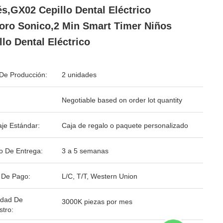
s,GX02 Cepillo Dental Eléctrico
oro Sonico,2 Min Smart Timer Niños
llo Dental Eléctrico
De Producción:
2 unidades
Negotiable based on order lot quantity
je Estándar:
Caja de regalo o paquete personalizado
o De Entrega:
3 a 5 semanas
 De Pago:
L/C, T/T, Western Union
idad De
3000K piezas por mes
stro: