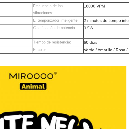
Frecuencia de las
18000 VPM
vibraciones:
El temporizador inteligente:
2 minutos de tiempo inte
Clasificación de potencia:
0.5W
Tiempo de resistencia:
60 días
El color:
Verde / Amarillo / Rosa /