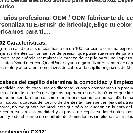
illo Dental Eléctrico Sonico para Bebés,GX02 Cepill
ctrico
+ años profesional OEM / ODM fabricante de cepi
rsonaliza tu E-Brush de bricolaje,
Elige tu color
ricamos para ti....
2 Características:
jore la salud de sus encías hasta en un 100 por ciento con una exper
eja sus dientes con un sensor de presión que pulsa suavemente para a
empre sepa cuándo reemplazar la cabeza del cepillo para una limpieza e
minutos Smartimer con QuadPacer ayuda a garantizar el tiempo de cepi
scríbete y ahorra en reemplazos de cabeza de cepillo originales de M
cabeza del cepillo determina la comodidad y limpieza
ondición oral de cada uno es diferente, cuando compramos un produc
icio al cliente,a través de algunas sugerencias de otrosY creo que la
onas no son tan buenas como mi propia experiencia personalSi la marc
s modos, la cabeza del cepillo de dientes también se cambia cada t
arca, no me gustan los productos que sólo se quedan en la cara del p
 centrarse en la comodidad y el precio de cepillarse los dientes, 
nt, y todo el tiempo de cepillado de 2 minutos es simplemente un place
:
ecificación GX02