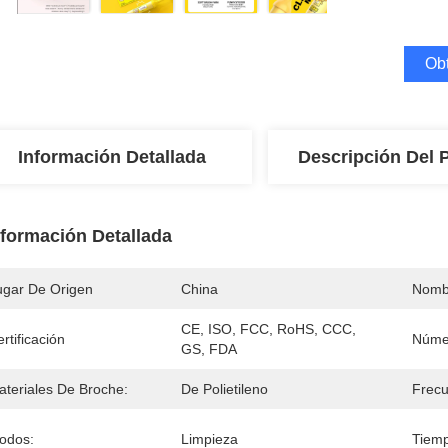
Obt
Información Detallada
Descripción Del 
nformación Detallada
ugar De Origen
China
Nomb
CE, ISO, FCC, RoHS, CCC, 
rtificación
Núme
GS, FDA
ateriales De Broche:
De Polietileno
Frecu
odos:
Limpieza
Tiemp