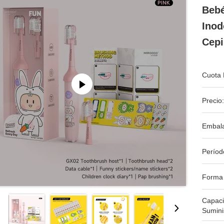
Bebé
Inod
Cepi
Cuota 
Precio:
Embala
Períod
Forma
Capac
Sumini