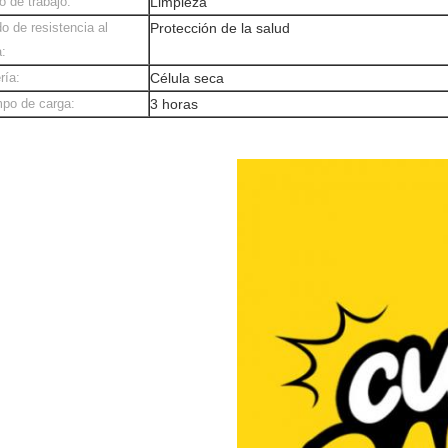
 de trabajo:
Limpieza
o de resistencia al
Protección de la salud
:
ría:
Célula seca
po de carga:
3 horas