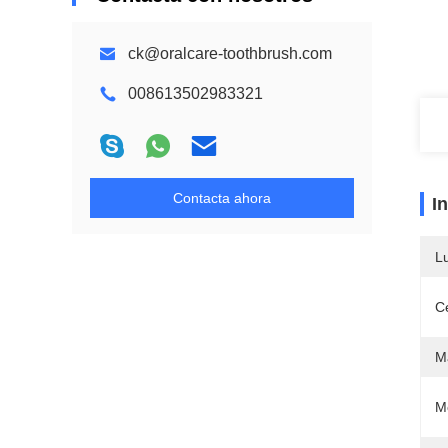
ck@oralcare-toothbrush.com
008613502983321
Contacta ahora
I
L
Ce
M
M