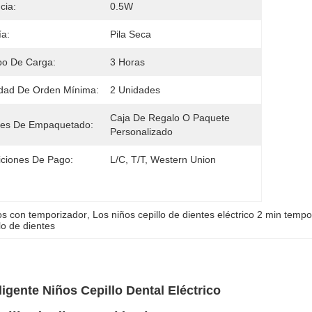
cia:
0.5W
ía:
Pila Seca
po De Carga:
3 Horas
dad De Orden Mínima:
2 Unidades
Caja De Regalo O Paquete 
les De Empaquetado:
Personalizado
ciones De Pago:
L/C, T/T, Western Union
ños con temporizador
, 
Los niños cepillo de dientes eléctrico 2 min tempo
lo de dientes
ligente Niños Cepillo Dental Eléctrico