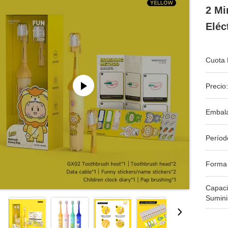
2 Mi
Eléc
Cuota 
Precio:
Embala
Períod
Forma
Capac
Sumini