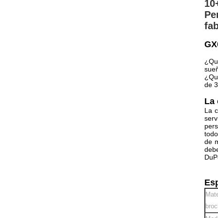
10
Pe
fab
GX0
¿Qué
sueñ
¿Qué
de 3
La 
La c
serv
pers
todo
de m
debe
DuPo
Esp
Mate
broc