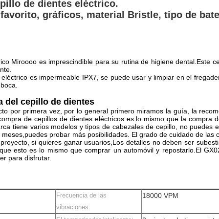
llo de dientes eléctrico.
 favorito, gráficos, material Bristle, tipo de b
ico Miroooo es imprescindible para su rutina de higiene dental.Este ce
nte.
 eléctrico es impermeable IPX7, se puede usar y limpiar en el fregader
 boca.
 del cepillo de dientes
to por primera vez, por lo general primero miramos la guía, la reco
 compra de cepillos de dientes eléctricos es lo mismo que la compra 
a tiene varios modelos y tipos de cabezales de cepillo, no puedes ev
res meses,puedes probar más posibilidades. El grado de cuidado de l
royecto, si quieres ganar usuarios,Los detalles no deben ser subesti
porque esto es lo mismo que comprar un automóvil y repostarlo.El GX
r para disfrutar.
Frecuencia de las
18000 VPM
vibraciones: