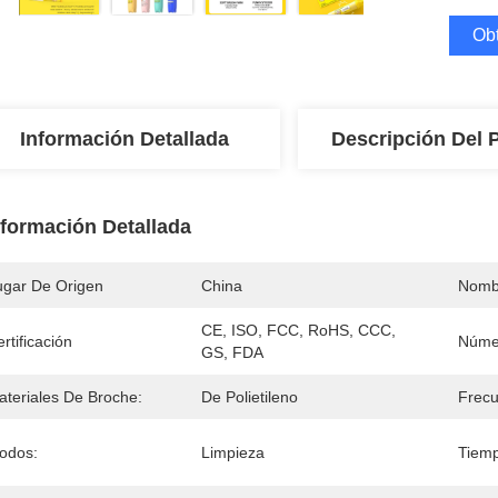
Obt
Información Detallada
Descripción Del 
nformación Detallada
ugar De Origen
China
Nomb
CE, ISO, FCC, RoHS, CCC, 
rtificación
Núme
GS, FDA
ateriales De Broche:
De Polietileno
Frecu
odos:
Limpieza
Tiemp