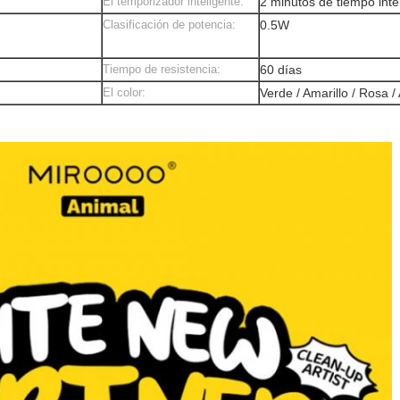
El temporizador inteligente:
2 minutos de tiempo inte
Clasificación de potencia:
0.5W
Tiempo de resistencia:
60 días
El color:
Verde / Amarillo / Rosa /