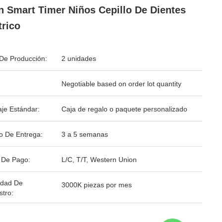
n Smart Timer Niños Cepillo De Dientes
trico
De Producción:
2 unidades
Negotiable based on order lot quantity
je Estándar:
Caja de regalo o paquete personalizado
o De Entrega:
3 a 5 semanas
 De Pago:
L/C, T/T, Western Union
idad De
3000K piezas por mes
stro: