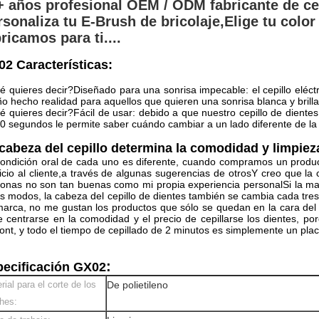
+ años profesional OEM / ODM fabricante de cepi
rsonaliza tu E-Brush de bricolaje,
Elige tu color
ricamos para ti....
2 Características:
 quieres decir?
Diseñado para una sonrisa impecable: el cepillo eléctr
o hecho realidad para aquellos que quieren una sonrisa blanca y brilla
 quieres decir?
Fácil de usar: debido a que nuestro cepillo de dientes
0 segundos le permite saber cuándo cambiar a un lado diferente de la
cabeza del cepillo determina la comodidad y limpieza
ondición oral de cada uno es diferente, cuando compramos un produc
icio al cliente,a través de algunas sugerencias de otrosY creo que la
onas no son tan buenas como mi propia experiencia personalSi la marc
s modos, la cabeza del cepillo de dientes también se cambia cada t
arca, no me gustan los productos que sólo se quedan en la cara del p
 centrarse en la comodidad y el precio de cepillarse los dientes, 
nt, y todo el tiempo de cepillado de 2 minutos es simplemente un place
:
ecificación GX02
rial para el corte de los
De polietileno
hes: