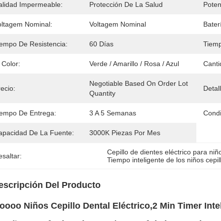
alidad Impermeable:
Protección De La Salud
Poten
oltagem Nominal:
Voltagem Nominal
Bater
iempo De Resistencia:
60 Días
Tiem
 Color:
Verde / Amarillo / Rosa / Azul
Canti
Negotiable Based On Order Lot 
ecio:
Detal
Quantity
iempo De Entrega:
3 A 5 Semanas
Condi
apacidad De La Fuente:
3000K Piezas Por Mes
Cepillo de dientes eléctrico para ni
saltar:
Tiempo inteligente de los niños cepil
escripción Del Producto
oooo Niños Cepillo Dental Eléctrico,2 Min Timer Inte