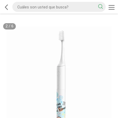
2
/
6