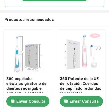
Productos recomendados
En casa
360 cepillado
360 Patente de la UE
eléctrico giratorio de
de rotación Cuerdas
dientes recargable
de cepillado redondas
Productos
con cepillo redondo
recargables
inalámbricas cepillado
Enviar Consulta
Enviar Consulta
de dientes eléctrico
Los vídeos