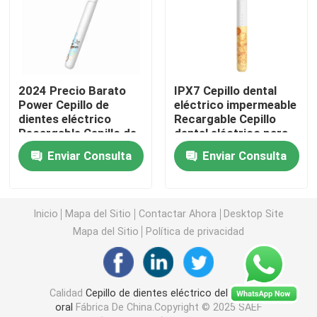
cepillo de dientes eléctrico recargable
Cepillo de dientes eléctrico adulto
2024 Precio Barato
IPX7 Cepillo dental
Power Cepillo de
eléctrico impermeable
dientes eléctrico
Recargable Cepillo
Cepillo de dientes eléctrico de los niños
Recargable Cepillo de
dental eléctrico para
dientes eléctrico para
niños Para uso
Enviar Consulta
Enviar Consulta
niños
doméstico
Sonic Electric Toothbrush
Inicio
Mapa del Sitio
Contactar Ahora
Desktop Site
Cepillo de dientes eléctrico elegante
Mapa del Sitio
Política de privacidad
Calidad
Cepillo de dientes eléctrico del cuidado
oral
Fábrica De China.Copyright © 2025 SAEF