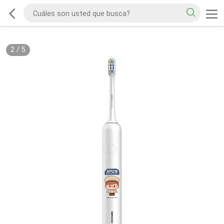
2
/
5