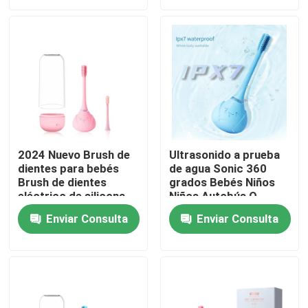
Sobre nosotros
Recorrido por la fábrica
Control de calidad
2024 Nuevo Brush de
Ultrasonido a prueba
dientes para bebés
de agua Sonic 360
Contacta con nosotros
Brush de dientes
grados Bebés Niños
eléctrico de silicona
Niños Autobús O-
para niños con
forma Electr Brush de
Solicitar una cita
Enviar Consulta
Enviar Consulta
temporizador
dientes
inteligente
Cepillo de dientes eléctrico del cuidado oral
Cepillo de dientes eléctrico impermeable