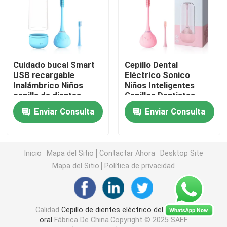
cepillo de dientes eléctrico recargable
Cepillo de dientes eléctrico adulto
Cuidado bucal Smart
Cepillo Dental
USB recargable
Eléctrico Sonico
Inalámbrico Niños
Niños Inteligentes
Cepillo de dientes eléctrico de los niños
cepilla de dientes
Cepillos Dentistas
eléctrica con
Para Niños Cepillo
Enviar Consulta
Enviar Consulta
temporizador
Dentista Eléctrico A
Sonic Electric Toothbrush
inteligente
prueba de agua
Inicio
Mapa del Sitio
Contactar Ahora
Desktop Site
Cepillo de dientes eléctrico elegante
Mapa del Sitio
Política de privacidad
Calidad
Cepillo de dientes eléctrico del cuidado
oral
Fábrica De China.Copyright © 2025 SAEF