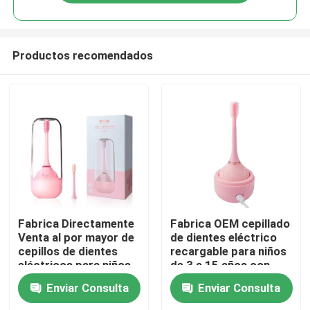
Productos recomendados
En casa
Fabrica Directamente
Fabrica OEM cepillado
Venta al por mayor de
de dientes eléctrico
cepillos de dientes
recargable para niños
Productos
eléctricos para niños
de 3 a 15 años con
con carga inalámbrica
silicona circular
Enviar Consulta
Enviar Consulta
Los vídeos