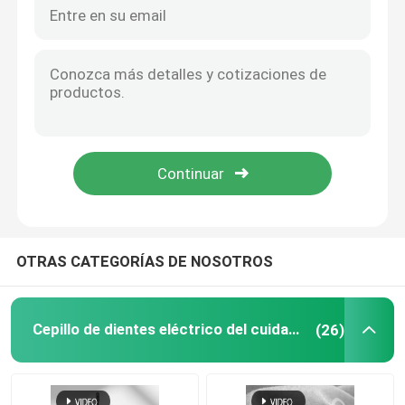
Smart sonic blanqueamiento Dupont cepillo suave cepillo de dientes eléctrico recargable
El mayor volumen de adultos impermeable cepillo de dientes eléctrico de carga rápida USB cepillo de dientes personalizado
cepillo de dientes eléctrico recargable
Brush de dientes eléctrico inteligente portátil e impermeable para blanquear
Cepillo dental impermeable con carga inalámbrica Ultrasonico Viaje UV Casilla Cepillo de dientes eléctrico
Cepillo de dientes eléctrico adulto
Cepillo dental eléctrico recargable multifuncional Cepillo dental UV Esterilizador Cepillo dental
Estancia de carga de esterilización UV inteligente de alta calidad Pulsera de dientes eléctrica de energía sónica
Cepillo de dientes eléctrico de los niños
Precio competitivo Copo de desinfección UV 360 Cepillo de dientes eléctrico sónico con cepillo para adultos
En el mercado de venta al por mayor cepillo de dientes impermeable automático de carga inalámbrica de ultrasonido de viaje UV caso
Sonic Electric Toothbrush
OTRAS CATEGORÍAS DE NOSOTROS
Cepillo de dientes eléctrico elegante
Cepillo de dientes eléctrico del cuidado oral
(26)