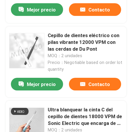
Mejor precio
Contacto
Cepillo de dientes eléctrico con
pilas vibrante 12000 VPM con
las cerdas de Du Pont
MOQ：2 unidades
Precio：Negotiable based on order lot
quantity
Mejor precio
Contacto
En casa
Ultra blanquear la cinta C del
Productos
cepillo de dientes 18000 VPM de
Sonic Electric que encarga de 3
modos
Los vídeos
MOQ：2 unidades