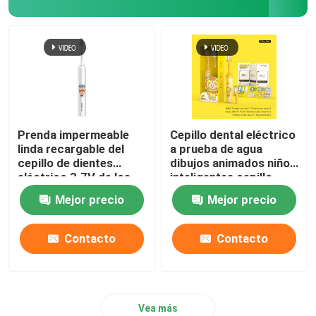
Prenda impermeable
Cepillo dental eléctrico
linda recargable del
a prueba de agua
cepillo de dientes
dibujos animados niños
eléctrico 3.7V de los
inteligentes cepillo
niños con 4 modos
dental automático
Mejor precio
Mejor precio
cepillo dental
Contacto
Contacto
Vea más