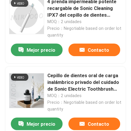
4 prenda impermeable potente
recargable de Sonic Cleaning
IPX7 del cepillo de dientes
eléctrico de los modos
MOQ：2 unidades
Precio：Negotiable based on order lot
quantity
Mejor precio
Contacto
Cepillo de dientes oral de carga
inalámbrico privado del cuidado
de Sonic Electric Toothbrush
USB de la etiqueta
MOQ：2 unidades
Precio：Negotiable based on order lot
quantity
Mejor precio
Contacto