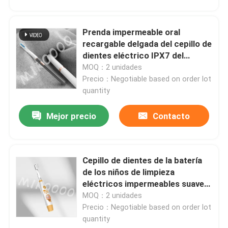
Prenda impermeable oral
recargable delgada del cepillo de
dientes eléctrico IPX7 del
cuidado con 3 modos
MOQ：2 unidades
Precio：Negotiable based on order lot
quantity
Mejor precio
Contacto
Cepillo de dientes de la batería
de los niños de limpieza
eléctricos impermeables suaves
del cepillo de dientes IPX7
MOQ：2 unidades
Precio：Negotiable based on order lot
quantity