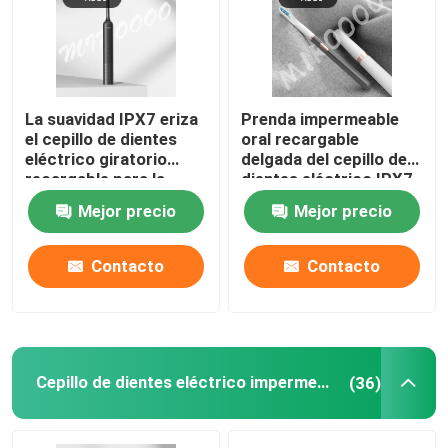
La suavidad IPX7 eriza
Prenda impermeable
el cepillo de dientes
oral recargable
eléctrico giratorio
delgada del cepillo de
recargable para la
dientes eléctrico IPX7
protección de la goma
del cuidado con 3
Mejor precio
Mejor precio
modos
Contacto
Contacto
Cepillo de dientes eléctrico impermeable
(36)