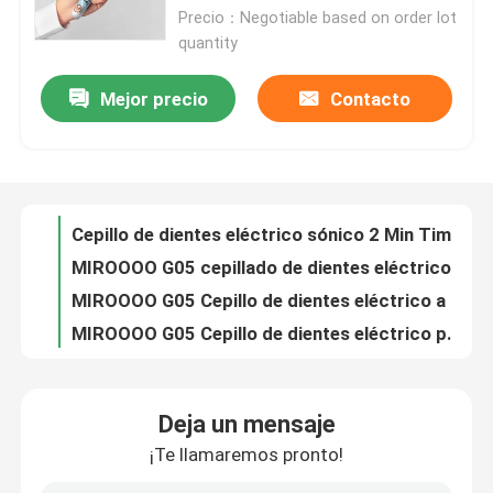
Precio：Negotiable based on order lot
quantity
Sobre nosotros
Mejor precio
Contacto
Cepillo de dientes eléctrico personalizable con carga inalámbrica y esterilización UV profunda
Recorrido por la fábrica
Cepillo de dientes eléctrico de carga inalámbrica con modos ajustables y esterilización UV profunda
Cepillo de dientes eléctrico sónico 2 Min Timer inteligente con esterilización UV para mejorar la salud de las encías
MIROOOO G05 cepillado de dientes eléctrico inteligente Sonic Ultrasonico recargable para el cepillado suave
Control de calidad
MIROOOO G05 Cepillo de dientes eléctrico a prueba de agua Ultrasonido sónico recargable con alarma de temporizador
MIROOOO G05 Cepillo de dientes eléctrico para el cuidado oral con alarma de temporizador y carga inalámbrica
Contacta con nosotros
MIROOOO G05 Cepillo de dientes eléctrico con alarma de temporizador y carga inalámbrica para adultos
Cepillo dental eléctrico sónico con 3 modos de trabajo e IPX7 impermeable para limpieza profunda
Solicitar una cita
Cepillo de dientes eléctrico recargable Sonic Carga inalámbrica impermeable Cepillo de dientes eléctrico
G05 Cuidado Oral Cepillo de dientes eléctrico Sonico Ultrasonico Recargable Con Alerta de Tiempo
Cepillo de dientes eléctrico del cuidado oral
Deja un mensaje
IPX7 Limpieza oral para adultos Blanqueador de dientes Cepilla de dientes suave con cepillo Sónico Cepilla eléctrica de dientes
¡Te llamaremos pronto!
Brush de dientes eléctrico inteligente portátil e impermeable para blanquear
Cepillo de dientes eléctrico impermeable