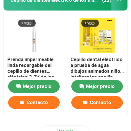
(22)
Prenda impermeable
Cepillo dental eléctrico
linda recargable del
a prueba de agua
cepillo de dientes
dibujos animados niños
eléctrico 3.7V de los
inteligentes cepillo
niños con 4 modos
dental automático
Mejor precio
Mejor precio
cepillo dental
Contacto
Contacto