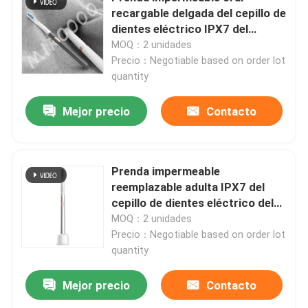
recargable delgada del cepillo de
dientes eléctrico IPX7 del
Sobre nosotros
cuidado con 3 modos
MOQ：2 unidades
Precio：Negotiable based on order lot
quantity
Recorrido por la fábrica
Mejor precio
Contacto
Control de calidad
Contacta con nosotros
Prenda impermeable
reemplazable adulta IPX7 del
cepillo de dientes eléctrico del
Solicitar una cita
cuidado recargable de la goma
MOQ：2 unidades
Precio：Negotiable based on order lot
quantity
Cepillo de dientes eléctrico del cuidado oral
Mejor precio
Contacto
Cepillo de dientes eléctrico impermeable