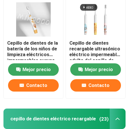
Cepillo de dientes de la
Cepillo de dientes
batería de los niños de
recargable ultrasónico
limpieza eléctricos
eléctrico impermeable
impermeables suaves
adulto del cepillo de
del cepillo de dientes
dientes IPX7
Mejor precio
Mejor precio
IPX7
Contacto
Contacto
cepillo de dientes eléctrico recargable
(23)