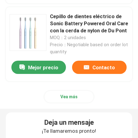
cepillo de dientes eléctrico recargable
Cepillo de dientes eléctrico de
Sonic Battery Powered Oral Care
con la cerda de nylon de Du Pont
Cepillo de dientes eléctrico adulto
MOQ：2 unidades
Precio：Negotiable based on order lot
quantity
Cepillo de dientes eléctrico de los niños
Mejor precio
Contacto
Sonic Electric Toothbrush
Cepillo de dientes eléctrico elegante
Vea más
Deja un mensaje
¡Te llamaremos pronto!