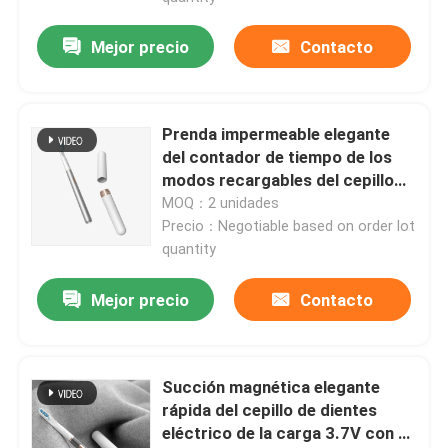
Mejor precio
Contacto
Prenda impermeable elegante
del contador de tiempo de los
modos recargables del cepillo
de dientes eléctrico 3 del poder
MOQ：2 unidades
más elevado de los adultos
Precio：Negotiable based on order lot
quantity
Mejor precio
Contacto
Succión magnética elegante
rápida del cepillo de dientes
eléctrico de la carga 3.7V con 3