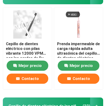
Cepillo de dientes
Prenda impermeable de
eléctrico con pilas
carga rápida adulta
vibrante 12000 VPM
ultrasónica del cepillo
con las cerdas de Du
de dientes eléctrico
Pont
con 4 modos
Mejor precio
Mejor precio
Contacto
Contacto
Cepillo de dientes eléctrico de los niños