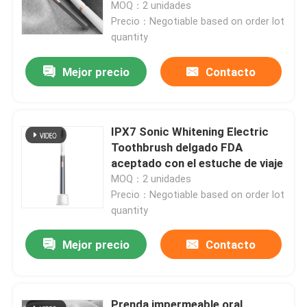
modos
MOQ：2 unidades
Precio：Negotiable based on order lot
quantity
Mejor precio
Contacto
IPX7 Sonic Whitening Electric
Toothbrush delgado FDA
aceptado con el estuche de viaje
MOQ：2 unidades
Precio：Negotiable based on order lot
quantity
En casa
Mejor precio
Contacto
Productos
Los vídeos
Prenda impermeable oral