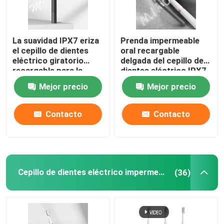
La suavidad IPX7 eriza
Prenda impermeable
el cepillo de dientes
oral recargable
eléctrico giratorio
delgada del cepillo de
recargable para la
dientes eléctrico IPX7
protección de la goma
del cuidado con 3
Mejor precio
Mejor precio
modos
Contacto
Contacto
Cepillo de dientes eléctrico impermeable
(36)