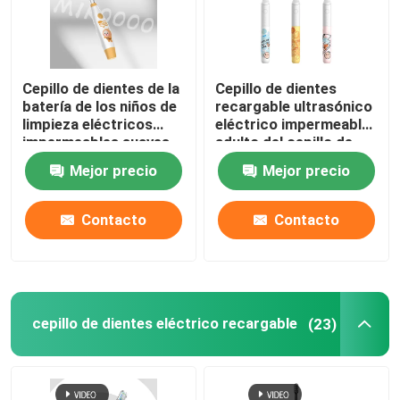
Cepillo de dientes de la
Cepillo de dientes
batería de los niños de
recargable ultrasónico
limpieza eléctricos
eléctrico impermeable
impermeables suaves
adulto del cepillo de
del cepillo de dientes
dientes IPX7
Mejor precio
Mejor precio
IPX7
Contacto
Contacto
En casa
cepillo de dientes eléctrico recargable
(23)
Productos
Los vídeos