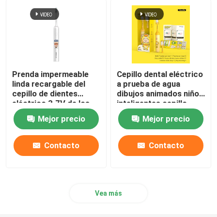
Prenda impermeable
Cepillo dental eléctrico
linda recargable del
a prueba de agua
cepillo de dientes
dibujos animados niños
eléctrico 3.7V de los
inteligentes cepillo
niños con 4 modos
dental automático
Mejor precio
Mejor precio
cepillo dental
Contacto
Contacto
Vea más