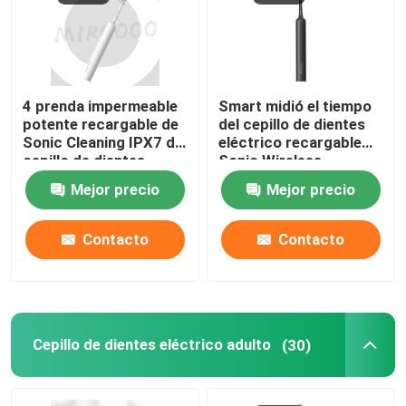
Sobre nosotros
4 prenda impermeable
Smart midió el tiempo
Recorrido por la fábrica
potente recargable de
del cepillo de dientes
Sonic Cleaning IPX7 del
eléctrico recargable
cepillo de dientes
Sonic Wireless
Control de calidad
eléctrico de los modos
Charging Waterproof
Mejor precio
Mejor precio
Contacta con nosotros
Contacto
Contacto
Solicitar una cita
Cepillo de dientes eléctrico del cuidado oral
Cepillo de dientes eléctrico adulto
(30)
Cepillo de dientes eléctrico impermeable