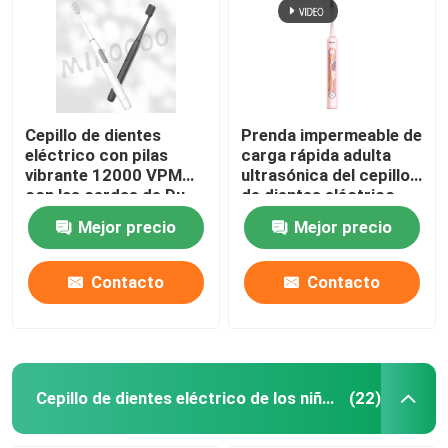
cepillo de dientes eléctrico recargable
Cepillo de dientes eléctrico adulto
Cepillo de dientes
Prenda impermeable de
eléctrico con pilas
carga rápida adulta
vibrante 12000 VPM
ultrasónica del cepillo
Cepillo de dientes eléctrico de los niños
con las cerdas de Du
de dientes eléctrico
Pont
con 4 modos
Mejor precio
Mejor precio
Sonic Electric Toothbrush
Contacto
Contacto
Cepillo de dientes eléctrico elegante
Cepillo de dientes eléctrico de los niños
(22)