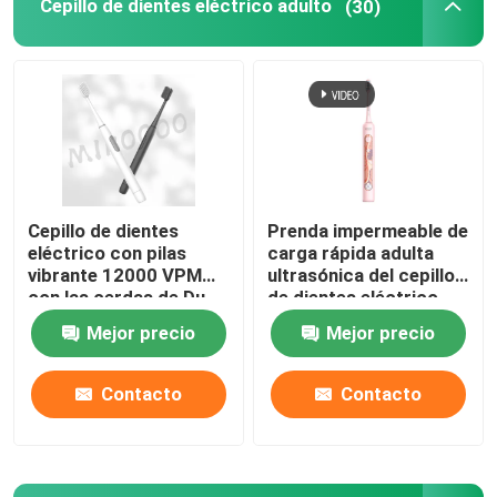
Cepillo de dientes eléctrico adulto
(30)
Cepillo de dientes
Prenda impermeable de
eléctrico con pilas
carga rápida adulta
vibrante 12000 VPM
ultrasónica del cepillo
con las cerdas de Du
de dientes eléctrico
Pont
con 4 modos
Mejor precio
Mejor precio
Contacto
Contacto