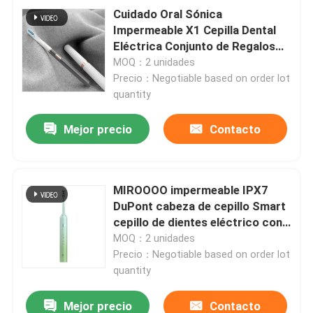
Cuidado Oral Sónica
Impermeable X1 Cepilla Dental
Eléctrica Conjunto de Regalos
de Fábrica Directa Mayorista
MOQ：2 unidades
Portátil Inalámbrico Recargable
Precio：Negotiable based on order lot
quantity
Mejor precio
Contacto
MIROOOO impermeable IPX7
DuPont cabeza de cepillo Smart
cepillo de dientes eléctrico con
temporizador inteligente
MOQ：2 unidades
Precio：Negotiable based on order lot
quantity
Mejor precio
Contacto