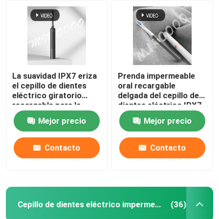
La suavidad IPX7 eriza
Prenda impermeable
el cepillo de dientes
oral recargable
eléctrico giratorio
delgada del cepillo de
recargable para la
dientes eléctrico IPX7
protección de la goma
del cuidado con 3
Mejor precio
Mejor precio
modos
Contacto
Contacto
En casa
Productos
Cepillo de dientes eléctrico impermeable
(36)
Los vídeos