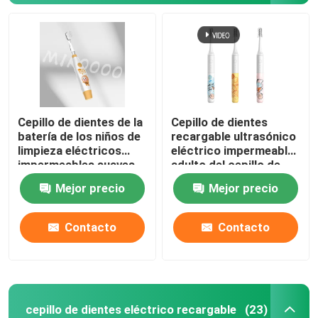
Sobre nosotros
Recorrido por la fábrica
Cepillo de dientes de la
Cepillo de dientes
Control de calidad
batería de los niños de
recargable ultrasónico
limpieza eléctricos
eléctrico impermeable
impermeables suaves
adulto del cepillo de
Contacta con nosotros
del cepillo de dientes
dientes IPX7
Mejor precio
Mejor precio
IPX7
Solicitar una cita
Contacto
Contacto
Cepillo de dientes eléctrico del cuidado oral
cepillo de dientes eléctrico recargable
(23)
Cepillo de dientes eléctrico impermeable