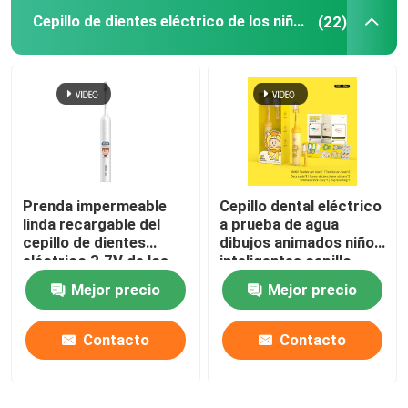
Cepillo de dientes eléctrico de los niños
(22)
Prenda impermeable
Cepillo dental eléctrico
linda recargable del
a prueba de agua
cepillo de dientes
dibujos animados niños
eléctrico 3.7V de los
inteligentes cepillo
niños con 4 modos
dental automático
Mejor precio
Mejor precio
cepillo dental
Contacto
Contacto